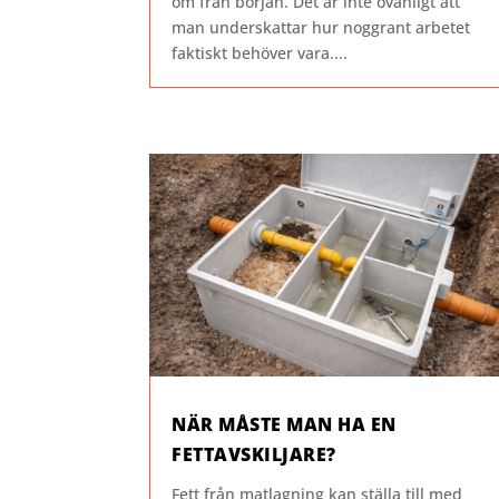
om från början. Det är inte ovanligt att
man underskattar hur noggrant arbetet
faktiskt behöver vara....
NÄR MÅSTE MAN HA EN
FETTAVSKILJARE?
Fett från matlagning kan ställa till med