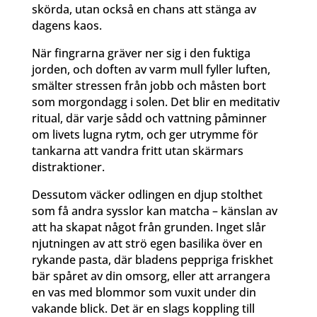
skörda, utan också en chans att stänga av
dagens kaos.
När fingrarna gräver ner sig i den fuktiga
jorden, och doften av varm mull fyller luften,
smälter stressen från jobb och måsten bort
som morgondagg i solen. Det blir en meditativ
ritual, där varje sådd och vattning påminner
om livets lugna rytm, och ger utrymme för
tankarna att vandra fritt utan skärmars
distraktioner.
Dessutom väcker odlingen en djup stolthet
som få andra sysslor kan matcha – känslan av
att ha skapat något från grunden. Inget slår
njutningen av att strö egen basilika över en
rykande pasta, där bladens peppriga friskhet
bär spåret av din omsorg, eller att arrangera
en vas med blommor som vuxit under din
vakande blick. Det är en slags koppling till