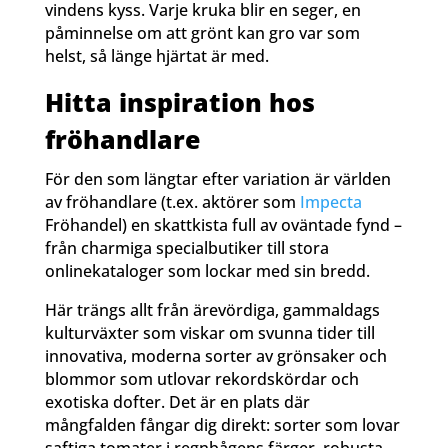
vindens kyss. Varje kruka blir en seger, en
påminnelse om att grönt kan gro var som
helst, så länge hjärtat är med.
Hitta inspiration hos
fröhandlare
För den som längtar efter variation är världen
av fröhandlare (t.ex. aktörer som
Impecta
Fröhandel) en skattkista full av oväntade fynd –
från charmiga specialbutiker till stora
onlinekataloger som lockar med sin bredd.
Här trängs allt från ärevördiga, gammaldags
kulturväxter som viskar om svunna tider till
innovativa, moderna sorter av grönsaker och
blommor som utlovar rekordskördar och
exotiska dofter. Det är en plats där
mångfalden fångar dig direkt: sorter som lovar
saftiga tomater i regnbågens färger, robusta