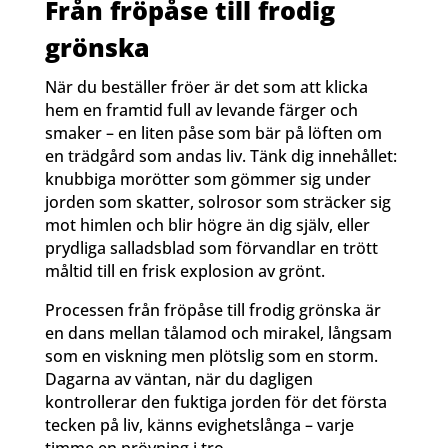
Från fröpåse till frodig
grönska
När du beställer fröer är det som att klicka
hem en framtid full av levande färger och
smaker – en liten påse som bär på löften om
en trädgård som andas liv. Tänk dig innehållet:
knubbiga morötter som gömmer sig under
jorden som skatter, solrosor som sträcker sig
mot himlen och blir högre än dig själv, eller
prydliga salladsblad som förvandlar en trött
måltid till en frisk explosion av grönt.
Processen från fröpåse till frodig grönska är
en dans mellan tålamod och mirakel, långsam
som en viskning men plötslig som en storm.
Dagarna av väntan, när du dagligen
kontrollerar den fuktiga jorden för det första
tecken på liv, känns evighetslånga – varje
timme en prövning i tro.