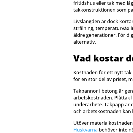
fritidshus eller tak med låg
takkonstruktionen som p
Livslängden är dock kortar
strålning, temperaturväxl
äldre generationer. För dig
alternativ.
Vad kostar d
Kostnaden för ett nytt tak 
för en stor del av priset,
Takpannor i betong är gener
arbetskostnaden. Plåttak l
underarbete. Takpapp är de
och arbetskostnaden kan h
Utöver materialkostnaden v
Huskvarna
behöver inte nö