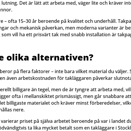
 lutning. Det är lätt att arbeta med, väger lite och kräver int
annor.
e – ofta 15–30 år beroende på kvalitet och underhåll. Takpa
ingar och mekanisk påverkan, men moderna varianter är bet
 som vill ha ett prisvärt tak med snabb installation är takpa
e olika alternativen?
beror på flera faktorer – inte bara vilket material du väljer. 
 men även arbetskostnaden för takläggaren påverkar slutnota
ellt billigare än tegel, men de är tyngre att arbeta med, vi
igger ofta i mellanskiktet prismässigt, men går snabbare at
t billigaste materialet och kräver minst förberedelser, vilk
ållas nere.
arierar priset på själva arbetet beroende på var i landet d
dvändigtvis ta lika mycket betalt som en takläggare i Sto