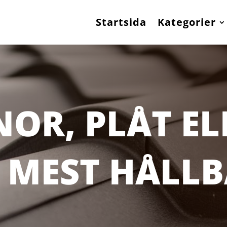
Startsida
Kategorier
OR, PLÅT EL
R MEST HÅLL