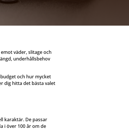
 emot väder, slitage och
slängd, underhållsbehov
g, budget och hur mycket
r dig hitta det bästa valet
ell karaktär. De passar
la i över 100 år om de