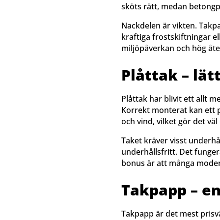
sköts rätt, medan betongpa
Nackdelen är vikten. Takpa
kraftiga frostskiftningar e
miljöpåverkan och hög åt
Plåttak – lät
Plåttak har blivit ett allt
Korrekt monterat kan ett pl
och vind, vilket gör det v
Taket kräver visst underhål
underhållsfritt. Det funger
bonus är att många moderna
Takpapp – en
Takpapp är det mest prisvä