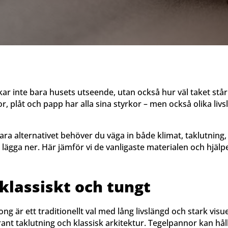
kar inte bara husets utseende, utan också hur väl taket står
, plåt och papp har alla sina styrkor – men också olika liv
lbara alternativet behöver du väga in både klimat, taklutnin
lägga ner. Här jämför vi de vanligaste materialen och hjälpe
klassiskt och tungt
ong är ett traditionellt val med lång livslängd och stark visu
rant taklutning och klassisk arkitektur. Tegelpannor kan hål