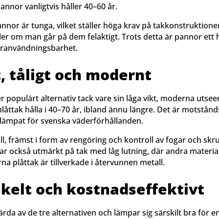
nnor vanligtvis håller 40–60 år.
nnor är tunga, vilket ställer höga krav på takkonstruktione
ller om man går på dem felaktigt. Trots detta är pannor ett 
eranvändningsbarhet.
t, tåligt och modernt
 mer populärt alternativ tack vare sin låga vikt, moderna utse
åttak hålla i 40–70 år, ibland ännu längre. Det är motstånds
äl lämpat för svenska väderförhållanden.
l, främst i form av rengöring och kontroll av fogar och skru
ar också utmärkt på tak med låg lutning, där andra material 
 plåttak är tillverkade i återvunnen metall.
kelt och kostnadseffektivt
rda av de tre alternativen och lämpar sig särskilt bra för 