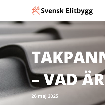
TAKPANN
– VAD Ä
26 maj 2025