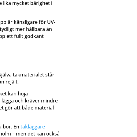
e lika mycket bärighet i
pp är känsligare för UV-
ydligt mer hållbara än
pp ett fullt godkänt
Själva takmaterialet står
n rejält.
lket kan höja
t lägga och kräver mindre
et gör att både material-
u bor. En
takläggare
ckholm – men det kan också